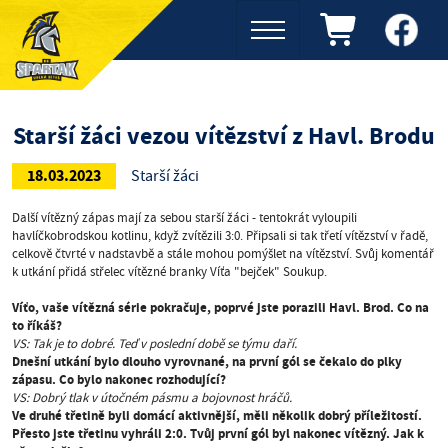
Starší žáci vezou vítězství z Havl. Brodu
18.03.2023
Starší žáci
Další vítězný zápas mají za sebou starší žáci - tentokrát vyloupili
havlíčkobrodskou kotlinu, když zvítězili 3:0. Připsali si tak třetí vítězství v řadě,
celkově čtvrté v nadstavbě a stále mohou pomýšlet na vítězství. Svůj komentář
k utkání přidá střelec vítězné branky Víťa "bejček" Soukup.
Víťo, vaše vítězná série pokračuje, poprvé jste porazili Havl. Brod. Co na
to říkáš?
VS: Tak je to dobré. Teď v poslední době se týmu daří.
Dnešní utkání bylo dlouho vyrovnané, na první gól se čekalo do plky
zápasu. Co bylo nakonec
rozhodující?
VS: Dobrý tlak v útočném pásmu a bojovnost hráčů.
Ve druhé třetině byli domácí aktivnější, měli několik dobrý příležitostí.
Přesto jste třetinu vyhráli 2:0. Tvůj první gól byl nakonec vítězný. Jak k