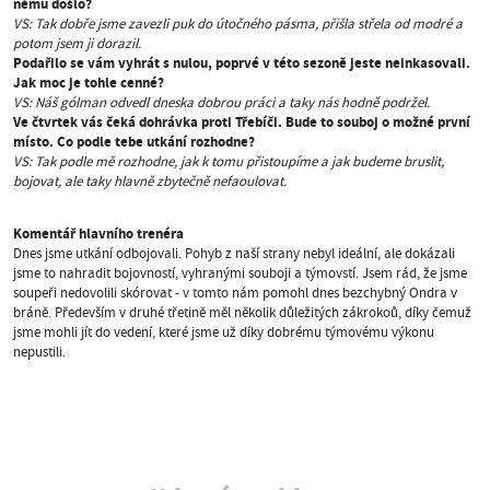
němu
došlo?
VS: Tak dobře jsme zavezli puk do útočného pásma, přišla střela od modré a
potom jsem ji dorazil.
Podařilo se vám vyhrát s nulou, poprvé v této sezoně jeste neinkasovali.
Jak moc je tohle cenné?
VS: Náš gólman odvedl dneska dobrou práci a taky nás hodně podržel.
Ve čtvrtek vás čeká dohrávka proti Třebíči. Bude to souboj o možné první
místo. Co podle tebe utkání rozhodne?
VS: Tak podle mě rozhodne, jak k tomu přistoupíme a jak budeme bruslit,
bojovat, ale taky hlavně zbytečně nefaoulovat.
Komentář hlavního
trenéra
Dnes jsme utkání odbojovali. Pohyb z naší strany nebyl ideální, ale dokázali
jsme to nahradit bojovností, vyhranými souboji a týmovstí. Jsem rád, že jsme
soupeři nedovolili skórovat - v tomto nám pomohl dnes bezchybný Ondra v
bráně. Především v druhé třetině měl několik důležitých zákrokoů, díky čemuž
jsme mohli jít do vedení, které jsme už díky dobrému týmovému výkonu
nepustili.