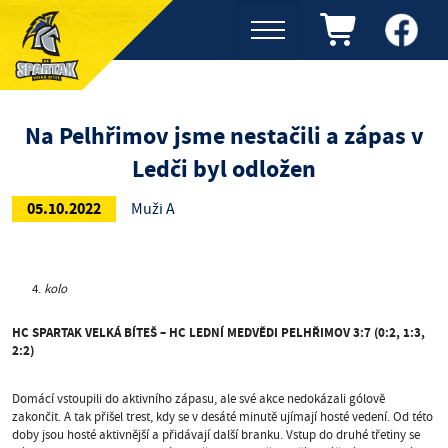
Na Pelhřimov jsme nestačili a zápas v
Ledči byl odložen
05.10.2022
Muži A
kolo
HC SPARTAK VELKÁ BÍTEŠ – HC LEDNÍ MEDVĚDI PELHŘIMOV 3:7 (0:2, 1:3,
2:2)
Domácí vstoupili do aktivního zápasu, ale své akce nedokázali gólově
zakončit.
A tak přišel trest, kdy se v desáté minutě ujímají hosté vedení.
Od této
doby jsou hosté aktivnější a přidávají další branku.
Vstup do druhé třetiny se