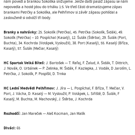
nám povedl a brankou Sokolíka snižujeme.
Jenže další pasáž zápasu se nám
nepovedla a hosté jdou do trháku 1:5.
Ve třetí části dramatizujeme zápas
brankami Petrčky a Sokolíka, ale Pelhřimov si závěr zápasu pohlídal a
zaslouženě si odváží tři body.
Branky a nahrávky:
25. Sokolík (Petrčka), 45. Petrčka (Sokolík, Šidák), 49.
Sokolík (Petrčka) – 10. Pospíchal (Kasalý), 12. Šulák (Štěrba), 29. Šulák (Port,
Buchta), 34. Kochrda (Votápek, Vysloužil), 38. Port (Kasalý), 55. Kasalý (Bříza,
Kasalý), 57. Šulák (Mečiar, Kasalý)
HC Spartak Velká Bíteš:
J. Bartošek — T. Rafaj, F. Žalud, A. Šidák, T. Dittrich,
J. Novák, O. Urbánek — P. Zelinka, M. Šidák, F. Kazlepka, J. Vodák, D Jarolím, L.
Petrčka, J. Sokolík, P. Pospíšil, D. Trnka
HC Lední Medvědi Pelhřimov:
J. Jíra — L. Pospíchal, F. Bříza, T. Mečiar, V.
Port, J. Vácha, D. Kasalý — M. Vysloužil, P. Votápek, L. Siřiště, D. Šulák, F
Kasalý, M. Buchta, M. Machovský, J. Štěrba, J. Kochrda
Rozhodčí:
Jan Mareček — Aleš Kocman, Jan Malík
Diváci:
65