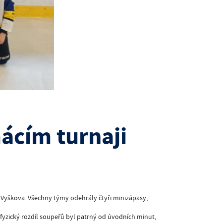
ácím turnaji
 a Vyškova. Všechny týmy odehrály čtyři minizápasy,
 fyzický rozdíl soupeřů byl patrný od úvodních minut,