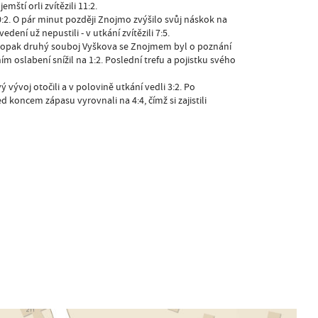
ští orli zvítězili 11:2.
:2. O pár minut později Znojmo zvýšilo svůj náskok na
ení už nepustili - v utkání zvítězili 7:5.
 Naopak druhý souboj Vyškova se Znojmem byl o poznání
 oslabení snížil na 1:2. Poslední trefu a pojistku svého
vývoj otočili a v polovině utkání vedli 3:2. Po
ed koncem zápasu vyrovnali na 4:4, čímž si zajistili