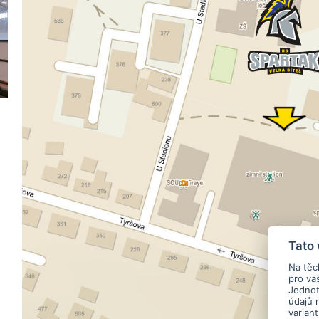
Tato
Na těc
pro va
Jednotl
údajů 
varian