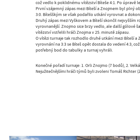
což vedlo k poklidnému vítězství Bíteše 4:1. Po úpravě led
První vzájemný zápas mezi Bíteší a Znojmem byl plný obr
3:0. Bítešškým se však podařilo utkání vyrovnat a dokonce 
Druhý zápas mezi Vyškovem a Bíteší skončil nejvyšším r
vyrovnanější. Znojmo sice brzy vedlo, ale další gólové š
vítězství vstřelili hráči Znojma v 25. minutě zápasu.
O vítězi turnaje tak rozhodlo druhé utkání mezi Bíteší a
vyrovnání na 3:3 se Bíteš opět dostala do vedení 4:3, což b
potřebný bod do tabulky a turnaj vyhráli.
Konečné pořadí turnaje: 1. Orli Znojmo (7 bodů), 2. Velká
Nejužitečnějšími hráči týmů byli zvoleni Tomáš Richter (