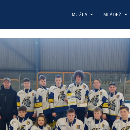
MUŽI A
MLÁDEŽ