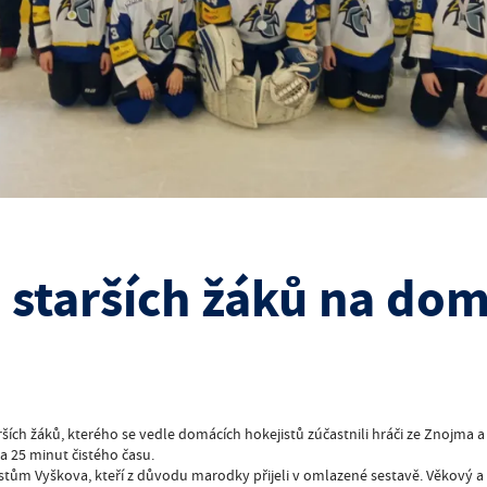
 starších žáků na dom
tarších žáků, kterého se vedle domácích hokejistů zúčastnili hráči ze Znojma
 25 minut čistého času.
istům Vyškova, kteří z důvodu marodky přijeli v omlazené sestavě. Věkový a