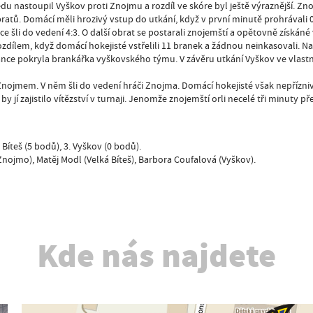
u nastoupil Vyškov proti Znojmu a rozdíl ve skóre byl ještě výraznější. Znojem
atů. Domácí měli hrozivý vstup do utkání, když v první minutě prohrávali 0
šli do vedení 4:3. O další obrat se postarali znojemští a opětovně získáné ved
ozdílem, když domácí hokejisté vstřelili 11 branek a žádnou neinkasovali.
ance pokryla brankářka vyškovského týmu. V závěru utkání Vyškov ve vlastním
 Znojmem. V něm šli do vedení hráči Znojma. Domácí hokejisté však nepříznivý 
y jí zajistilo vítězství v turnaji. Jenomže znojemští orli necelé tři minuty př
 Bíteš (5 bodů), 3. Vyškov (0 bodů).
Znojmo), Matěj Modl (Velká Bíteš), Barbora Coufalová (Vyškov).
Kde nás najdete