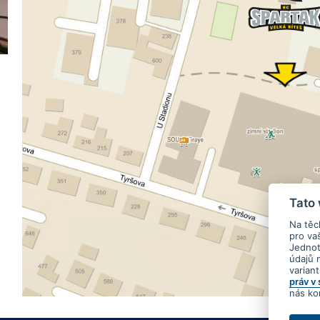
Tato
Na těc
pro va
Jednotl
údajů 
varian
práv v
nás ko