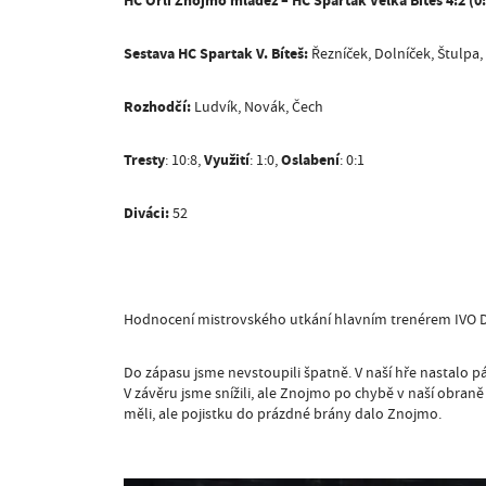
HC Orli Znojmo mládež – HC Spartak Velká Bíteš 4:2 (0:0
Sestava HC Spartak V. Bíteš:
Řezníček, Dolníček, Štulpa,
Rozhodčí:
Ludvík, Novák, Čech
Tresty
: 10:8,
Využití
: 1:0,
Oslabení
: 0:1
Diváci:
52
Hodnocení mistrovského utkání hlavním trenérem IVO
Do zápasu jsme nevstoupili špatně. V naší hře nastalo p
V závěru jsme snížili, ale Znojmo po chybě v naší obraně
měli, ale pojistku do prázdné brány dalo Znojmo.