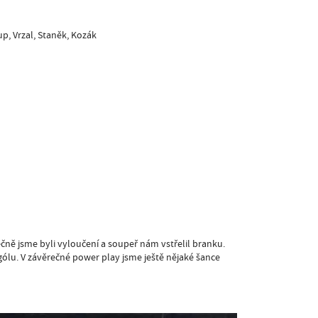
p, Vrzal, Staněk, Kozák
čně jsme byli vyloučení a soupeř nám vstřelil branku.
 gólu. V závěrečné power play jsme ještě nějaké šance