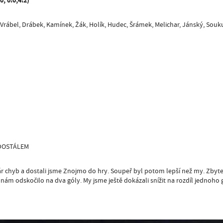
, 0:0,4:2)
 Vrábel, Drábek, Kamínek, Žák, Holík, Hudec, Šrámek, Melichar, Jánský, Souku
 DOSTÁLEM
ár chyb a dostali jsme Znojmo do hry. Soupeř byl potom lepší než my. Zbyte
 nám odskočilo na dva góly. My jsme ještě dokázali snížit na rozdíl jednoho